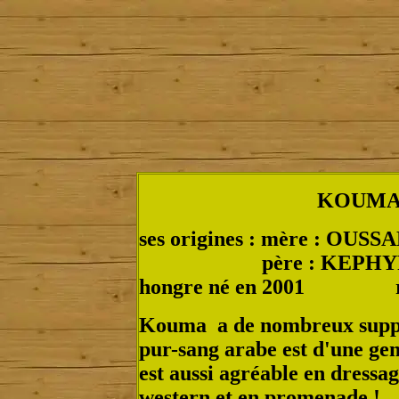
KOUMA (
ses origines : mère : OUSS
père : KEPHYR (P
hongre né en 2001 ro
Kouma a de nombreux suppor
pur-sang arabe est d'une gent
est aussi agréable en dressag
western et en promenade !