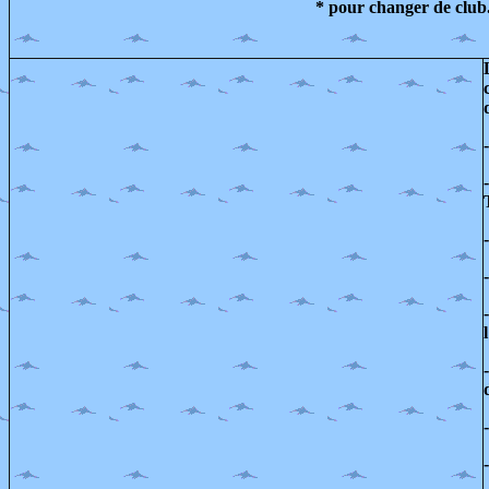
* pour changer de club....sn
-
-
-
-
-
-
-
-