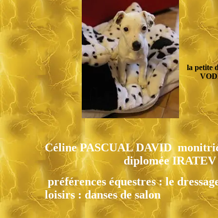
la petite 
VOD
Céline PASCUAL DAVID monitrice 
diplomée IRATEV d'osté
préférences équestres : le dressage
loisirs : danses de salon